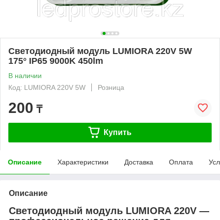
Светодиодный модуль LUMIORA 220V 5W
175° IP65 9000K 450lm
В наличии
Код: LUMIORA 220V 5W
Розница
200
₸
Купить
Описание
Характеристики
Доставка
Оплата
Усл
Описание
Светодиодный модуль LUMIORA 220V —