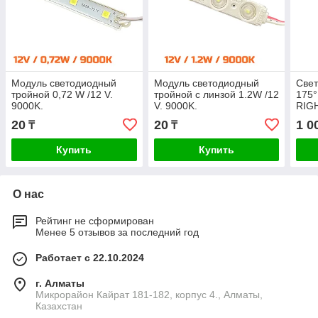
Модуль светодиодный
Модуль светодиодный
Свет
тройной 0,72 W /12 V.
тройной с линзой 1.2W /12
175°
9000K.
V. 9000K.
RIG
алю
20
20
1 0
₸
₸
Купить
Купить
О нас
Рейтинг не сформирован
Менее 5 отзывов за последний год
Работает с 22.10.2024
г. Алматы
Микрорайон Кайрат 181-182, корпус 4., Алматы,
Казахстан