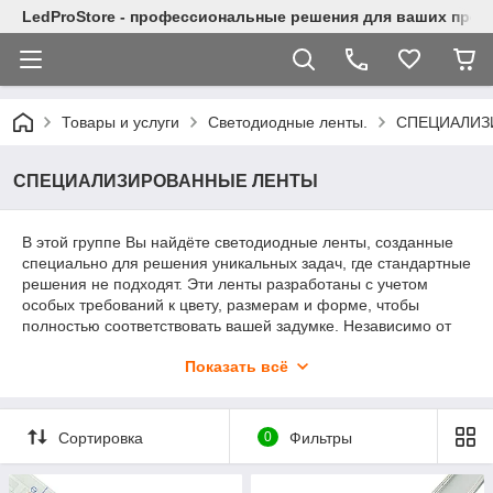
LedProStore - профессиональные решения для ваших прое
Товары и услуги
Светодиодные ленты.
СПЕЦИАЛИЗ
СПЕЦИАЛИЗИРОВАННЫЕ ЛЕНТЫ
В этой группе Вы найдёте светодиодные ленты, созданные
специально для решения уникальных задач, где стандартные
решения не подходят. Эти ленты разработаны с учетом
особых требований к цвету, размерам и форме, чтобы
полностью соответствовать вашей задумке. Независимо от
того, нужен ли вам необычный цвет, лента с высокой
Показать всё
гибкостью или изделие нестандартного размера, здесь
представлены решения для самых смелых и креативных
проектов. Создавайте впечатляющие световые эффекты в
рекламе, дизайне интерьеров и других областях вместе с
Сортировка
0
Фильтры
нашей специализированной линейкой светодиодных лент!