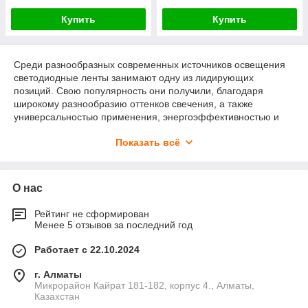
Купить
Купить
Среди разнообразных современных источников освещения
светодиодные ленты занимают одну из лидирующих
позиций. Свою популярность они получили, благодаря
широкому разнообразию оттенков свечения, а также
универсальностью применения, энергоэффективностью и
долговечностью. С ее помощью можно преобразить
Показать всё
абсолютно любой интерьер. Для реализации самых
неординарных задач стандартные LED ленты не всегда
подходят. Тогда стоит выбирать среди специализированных
светодиодных лент, которые имеют необычную форму,
О нас
размер или цвет. В Казахстане их по выгодной цене можно
купить в интернет–магазине «IHSV».
Рейтинг не сформирован
Менее 5 отзывов за последний год
Преимущества и применение
Работает с 22.10.2024
специализированных LED лент
г. Алматы
Светодиодные ленты абсолютно универсальны в своем
Микрорайон Кайрат 181-182, корпус 4., Алматы,
Казахстан
применении. С их помощью можно расставить удачные