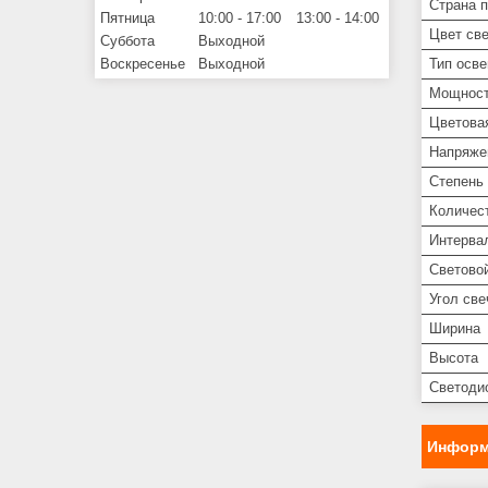
Страна 
Пятница
10:00
17:00
13:00
14:00
Цвет св
Суббота
Выходной
Воскресенье
Выходной
Тип осв
Мощнос
Цветова
Напряже
Степень 
Количест
Интерва
Световой
Угол све
Ширина
Высота
Светоди
Информ