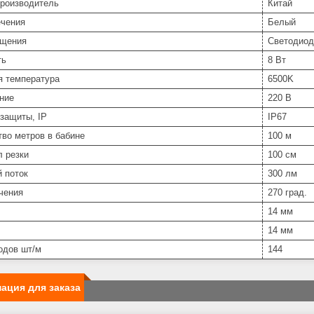
производитель
Китай
ечения
Белый
ещения
Светодиод
ть
8 Вт
я температура
6500K
ние
220 В
защиты, IP
IP67
во метров в бабине
100 м
л резки
100 см
 поток
300 лм
чения
270 град.
14 мм
14 мм
одов шт/м
144
ация для заказа