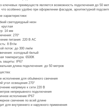
з ключевых преимуществ является возможность подключения до 50 мет
, что особенно удобно при оформлении фасадов, архитектурной подсвет
е характеристики:
гибкий светодиодный неон
: круглая
тр: 14 мм
вечения: 270°
жение питания: 220 В AC
сть: 8 Вт/м
вой поток: до 300 лм/м
свечения: холодный белый
вая температура: 6500К
нь защиты: IP67
мальная длина подключения: до 50 метров
щества:
ое исполнение для объёмного свечения
ий угол освещения 270°
ючение напрямую к сети 220 В
 метров непрерывного подключения
тичное исполнение IP67
мерное свечение по всей длине
дит для внутреннего и наружного применения