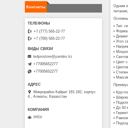
Одним и
Контакты
питания
Основны
• Тип: 
• Форма
+7 (777) 565-22-77
• Диаме
+7 (700) 565-22-77
• Угол с
• Напря
• Мощно
ledprostore@yandex.kz
• Свето
• Цвет 
+77005652277
• Цвето
+77005652277
• Степе
• Макси
Преиму
Микрорайон Кайрат 181-182, корпус
• Кругл
4., Алматы, Казахстан
• Широк
• Подкл
• До 50
• Герме
IHSV
• Равно
• Подхо