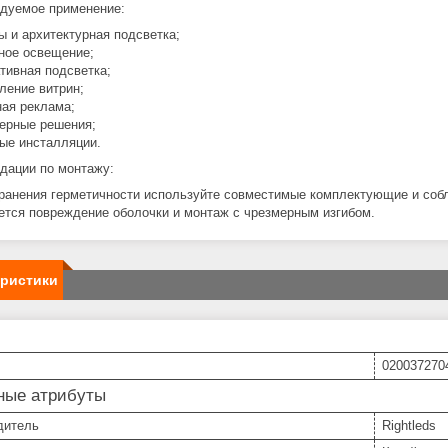
дуемое применение:
ы и архитектурная подсветка;
рное освещение;
ативная подсветка;
ление витрин;
ная реклама;
ьерные решения;
вые инсталляции.
дации по монтажу:
ранения герметичности используйте совместимые комплектующие и соб
ется повреждение оболочки и монтаж с чрезмерным изгибом.
еристики
020037270
ные атрибуты
дитель
Rightleds