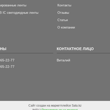
зированные ленты
Контакты
B IC светодиодные ленты
Отзывы
Статьи
О компании
565-22-77
Виталий
565-22-77
Сайт создан на маркетплейсе
Satu.kz