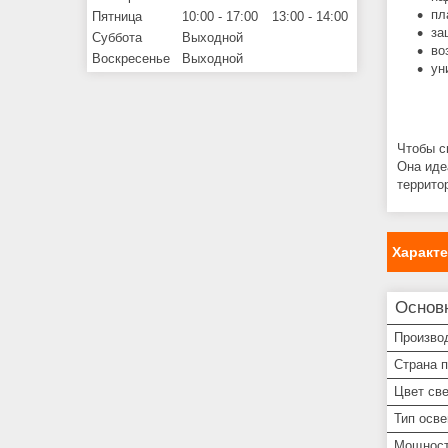
пл
Пятница
10:00
17:00
13:00
14:00
за
Суббота
Выходной
во
Воскресенье
Выходной
ун
Чтобы с
Она иде
террито
Характ
Основ
Произво
Страна 
Цвет св
Тип осв
Мощнос