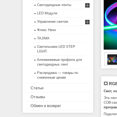
Светодиодные ленты.
LED Модули
Управление светом.
Флекс Неон
TAJIMA
Светильники LED STEP
LIGHT.
Алюминиевые профили для
светодиодных лент
Распродажа — товары по
сниженным ценам
💥 RGB
Статьи
Свет, к
Отзывы
Эта лен
COB-све
Обмен и возврат
програ
Подключ