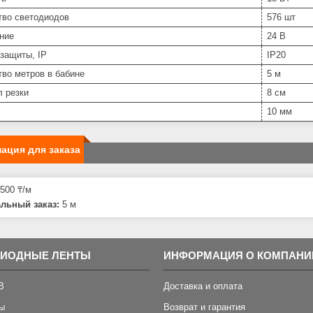
тво светодиодов
576 шт
ние
24 В
защиты, IP
IP20
во метров в бабине
5 м
л резки
8 см
10 мм
ация для заказа
500 ₸/м
льный заказ:
5 м
ДИОДНЫЕ ЛЕНТЫ
ИНФОРМАЦИЯ О КОМПАНИ
B
Доставка и оплата
ы
Возврат и гарантия