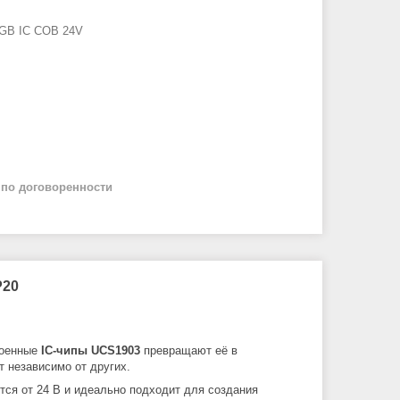
GB IC COB 24V
й
по договоренности
P20
роенные
IC-чипы UCS1903
превращают её в
т независимо от других.
ается от 24 В и идеально подходит для создания