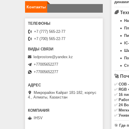
динами
Контакты
🌈 Те
На
Пл
+7 (777) 565-22-77
Пи
+7 (700) 565-22-77
IC
Ши
ledprostore@yandex.kz
По
+77005652277
Ст
+77005652277
🚀 По
✅
COB —
✅
RGB +
Микрорайон Кайрат 181-182, корпус
✅
16 пи
4., Алматы, Казахстан
✅
Рабо
✅
24 Во
✅
Мягки
✅
Унив
IHSV
🎯
Где 