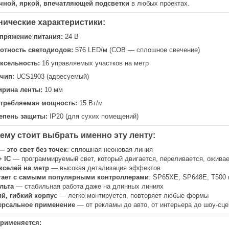
чной, яркой, впечатляющей подсветки
в любых проектах.
хнические характеристики:
пряжение питания:
24 В
отность светодиодов:
576 LED/м (COB — сплошное свечение)
ксельность:
16 управляемых участков на метр
-чип:
UCS1903 (адресуемый)
рина ленты:
10 мм
требляемая мощность:
15 Вт/м
епень защиты:
IP20 (для сухих помещений)
чему стоит выбрать именно эту ленту:
 это свет без точек
: сплошная неоновая линия
 IC
— программируемый свет, который двигается, переливается, ожива
кселей на метр
— высокая детализация эффектов
тает с самыми популярными контроллерами
: SP65XE, SP648E, T500 
льта
— стабильная работа даже на длинных линиях
й, гибкий корпус
— легко монтируется, повторяет любые формы
ерсальное применение
— от рекламы до авто, от интерьера до шоу-сце
применяется: