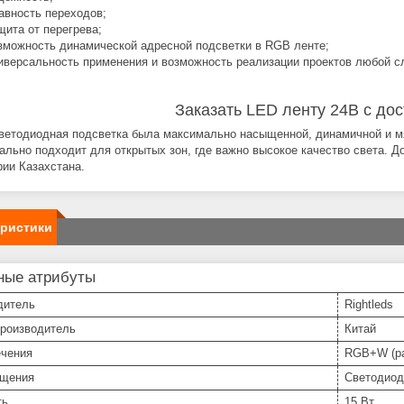
авность переходов;
щита от перегрева;
зможность динамической адресной подсветки в RGB ленте;
иверсальность применения и возможность реализации проектов любой с
Заказать LED ленту 24В с дос
ветодиодная подсветка была максимально насыщенной, динамичной и мя
ально подходит для открытых зон, где важно высокое качество света. 
рии Казахстана.
еристики
ные атрибуты
дитель
Rightleds
производитель
Китай
ечения
RGB+W (ра
ещения
Светодиод
ть
15 Вт