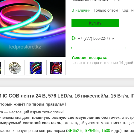
В наличии
Только оптом
Код:
R
Купить
+7 (777) 565-22-77
возврат товара в течение 14 дне
 IC COB лента 24 В, 576 LED/м, 16 пикселей/м, 15 Вт/м, I
оторый живёт по твоим правилам!
та — настоящий взрыв технологий!
чением она даёт
плавную, ровную световую линию без точек
, а вст
ммируемый световой спектакль
, где каждый участок может менять цве
ается к популярным контроллерам (
SP65XE
,
SP648E
,
T500
и др.), пит