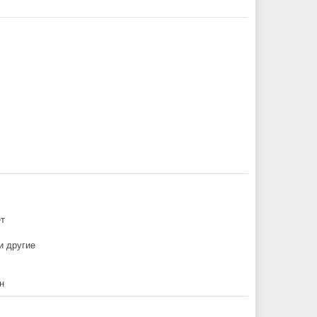
ет
и другие
н