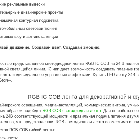
кие рекламные вывески
терьерные дизайнерские проекты
намичная контурная подсветка
томобильный световой тюнинг
етовые шоу и арт-инсталляции
авай движение. Создавай цвет. Создавай эмоцию.
остью представленной светодиодной ленты RGB IC COB на 24 В являют
вной светящейся линии. IC чип дает возможность создавать плавные г
влять индивидуальное управление эффектами. Купить LED ленту 24В в 
Store».
RGB IC COB лента для декоративной и ф
айнерского освещения, медиа-инсталляций, коммерческих витрин, умных
им образом подойдет
RGB СОВ светодиодная лента
. Для ее работы не
 на 24В соответствующей мощности и правильная подача питания двумя 
тельно, что представленная RGB светодиодная лента совместима с на
ства RGB СОВ гибкой ленты:
дежность;