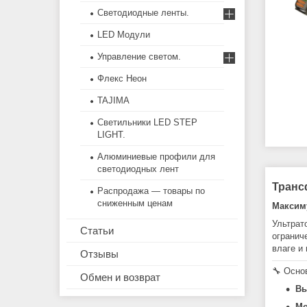
Светодиодные ленты.
LED Модули
Управление светом.
Флекс Неон
TAJIMA
Светильники LED STEP
LIGHT.
Алюминиевые профили для
светодиодных лент
Трансф
Распродажа — товары по
сниженным ценам
Максим
Ультрат
Статьи
огранич
влаге и
Отзывы
🔧 Осно
Обмен и возврат
Вы
Мо