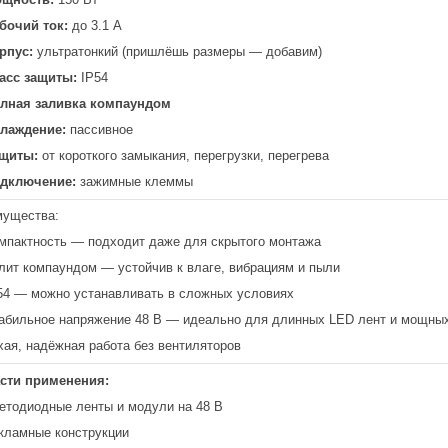
бочий ток:
до 3.1 А
рпус:
ультратонкий (пришлёшь размеры — добавим)
асс защиты:
IP54
лная заливка компаундом
лаждение:
пассивное
щиты:
от короткого замыкания, перегрузки, перегрева
дключение:
зажимные клеммы
мущества:
мпактность — подходит даже для скрытого монтажа
лит компаундом — устойчив к влаге, вибрациям и пыли
54 — можно устанавливать в сложных условиях
абильное напряжение 48 В — идеально для длинных LED лент и мощны
хая, надёжная работа без вентиляторов
сти применения:
етодиодные ленты и модули на 48 В
кламные конструкции