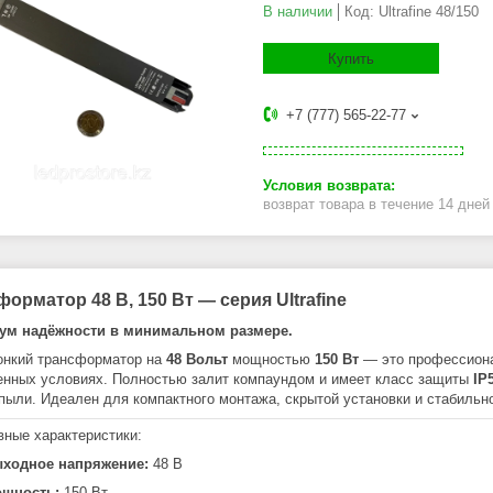
В наличии
Код:
Ultrafine 48/150
Купить
+7 (777) 565-22-77
возврат товара в течение 14 дне
орматор 48 В, 150 Вт — серия Ultrafine
ум надёжности в минимальном размере.
онкий трансформатор на
48 Вольт
мощностью
150 Вт
— это профессиона
енных условиях. Полностью залит компаундом и имеет класс защиты
IP
 пыли. Идеален для компактного монтажа, скрытой установки и стабильн
вные характеристики:
ходное напряжение:
48 В
щность:
150 Вт