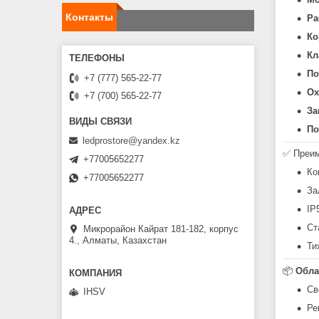
Контакты
Ра
Ко
Кл
По
+7 (777) 565-22-77
Ох
+7 (700) 565-22-77
За
По
ledprostore@yandex.kz
✅ Преи
+77005652277
Ко
+77005652277
За
IP
Ст
Микрорайон Кайрат 181-182, корпус
4., Алматы, Казахстан
Ти
📦
Обла
Св
IHSV
Ре