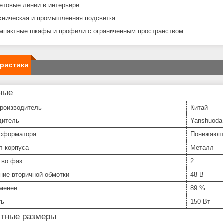
етовые линии в интерьере
хническая и промышленная подсветка
мпактные шкафы и профили с ограниченным пространством
еристики
ные
производитель
Китай
дитель
Yanshuoda
нсформатора
Понижающ
л корпуса
Металл
тво фаз
2
ние вторичной обмотки
48 В
 менее
89 %
ть
150 Вт
итные размеры