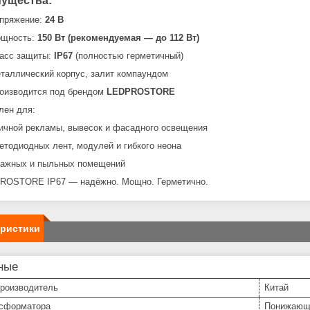
ущества:
пряжение:
24 В
щность:
150 Вт (рекомендуемая — до 112 Вт)
асс защиты:
IP67
(полностью герметичный)
таллический корпус, залит компаундом
оизводится под брендом
LEDPROSTORE
лен для:
ичной рекламы, вывесок и фасадного освещения
етодиодных лент, модулей и гибкого неона
ажных и пыльных помещений
ROSTORE IP67 — надёжно. Мощно. Герметично.
еристики
ные
производитель
Китай
нсформатора
Понижающ