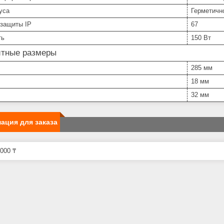
уса
Герметичн
 защиты IP
67
ть
150 Вт
итные размеры
285 мм
18 мм
32 мм
ация для заказа
000 ₸