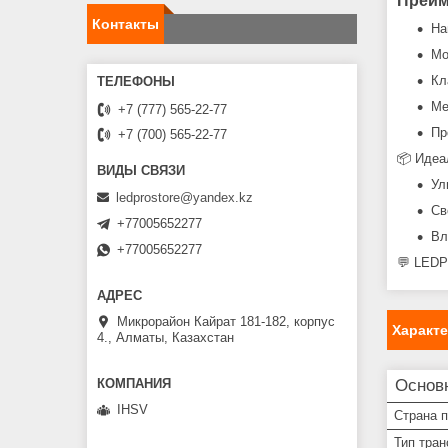
Преим
Контакты
На
Мо
Кл
Ме
+7 (777) 565-22-77
Пр
+7 (700) 565-22-77
📦 Идеа
Ул
ledprostore@yandex.kz
Св
+77005652277
Вл
+77005652277
💬 LEDP
Микрорайон Кайрат 181-182, корпус
Характ
4., Алматы, Казахстан
Основ
IHSV
Страна 
Тип тра