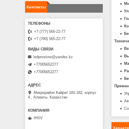
Мн
Контакты
Уп
Го
Ко
+7 (777) 565-22-77
Бе
+7 (700) 565-22-77
Техниче
Вх
Вы
ledprostore@yandex.kz
Ма
+77005652277
Ра
+77005652277
Бе
Примен
Микрорайон Кайрат 181-182, корпус
Уп
4., Алматы, Казахстан
Ав
Со
IHSV
Характ