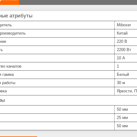
ные атрибуты
дитель
Miboxer
производитель
Китай
ние
220 В
ть
2200 Вт
10 А
тво каналов
1
я гамма
Белый
н работы
30 м
овка
Яркости, 
ры
50 мм
25 мм
50 мм