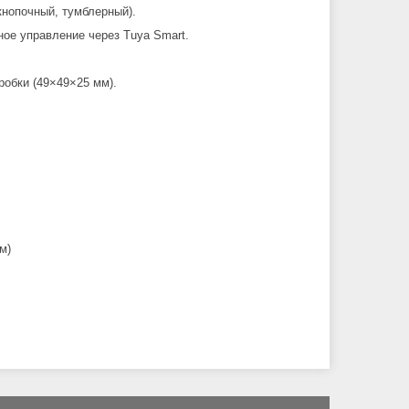
нопочный, тумблерный).
ое управление через Tuya Smart.
робки (49×49×25 мм).
м)