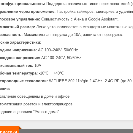
огофункциональность:
Поддержка различных типов переключателей (к
равление через приложение:
Настройка таймеров, сценариев и удалённ
лосовое управление:
Совместимость с Alexa и Google Assistant.
мпактный размер:
Легко устанавливается в стандартные монтажные ко
зопасность:
Максимальная нагрузка до 10А, защита от перегрузок.
ские характеристики:
одное напряжение:
AC 100–240V, 50/60Hz
ходное напряжение:
AC 100–240V, 50/60Hz
ксимальный ток:
10А
бочая температура:
-10°C ~ +40°C
спроводные технологии:
WiFi IEEE 802.11b/g/n 2.4GHz, 2.4G RF (до 30 
ение:
равление освещением в доме и офисе
томатизация розеток и электроприборов
здание сценариев "Умного дома"
еристики