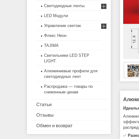
Светодиодные ленты.
LED Модули
Управление светом.
Флекс Неон
TAJIMA
Светильники LED STEP
LIGHT.
Алюминиевые профили для
светодиодных лент
Распродажа — товары по
сниженным ценам
Алюми
Статьи
Идеальн
Отзывы
Алюмини
эффекти
Обмен и возврат
распред
✅
Разн