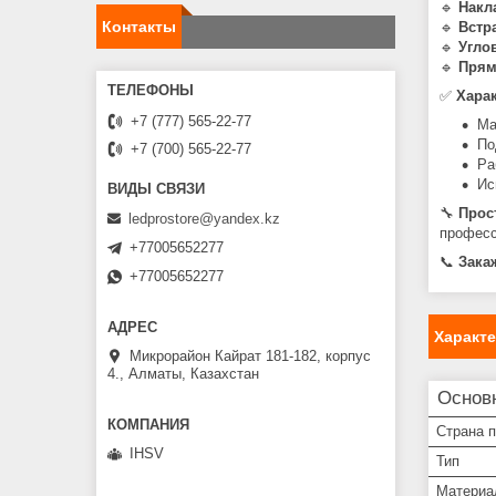
🔹
Накл
Контакты
🔹
Встр
🔹
Угло
🔹
Пря
✅
Харак
+7 (777) 565-22-77
Ма
По
+7 (700) 565-22-77
Ра
Ис
🔧
Прос
ledprostore@yandex.kz
професс
+77005652277
📞
Зака
+77005652277
Характ
Микрорайон Кайрат 181-182, корпус
4., Алматы, Казахстан
Основ
Страна 
IHSV
Тип
Материа