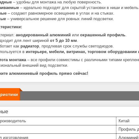
адные
– удобны для монтажа на любую поверхность.
аиваемые
– идеально подходят для скрытой установки в ниши и мебель
вые
– создают равномерное освещение в углах и на стыках.
мые
– универсальное решение для ровных линий подсветки.
теристики:
териал:
анодированный алюминий
или
окрашенный профиль
.
дходит для лент шириной
от 5 до 10 мм
.
ботает как
радиатор
, продлевая срок службы светодиодов.
пользуется в
интерьере, мебели, витринах, торговом оборудовании
тота монтажа
– все профили совместимы с различными типами креплени
иональный внешний вид подсветки.
жите алюминиевый профиль прямо сейчас!
еристики
ные
производитель
Китай
Профиль д
л изготовления
Алюминий