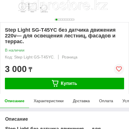
Step Light SG-T45YC без датчика движения
220v— для освещения лестниц, фасадов и
террас.
В наличии
Код: Step Light GS-T45YC.
Розница
3 000
₸
Купить
Описание
Характеристики
Доставка
Оплата
Усл
Описание
Step Light без датчика движения — для