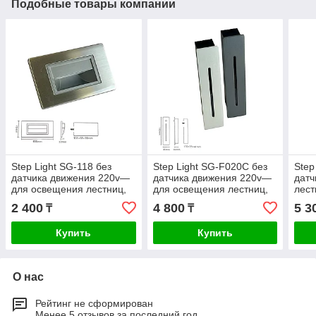
Подобные товары компании
Step Light SG-118 без
Step Light SG-F020C без
Step
датчика движения 220v—
датчика движения 220v—
дат
для освещения лестниц,
для освещения лестниц,
лест
фасадов и террас.
фасадов и террас.
терр
2 400
4 800
5 3
₸
₸
осв
Купить
Купить
О нас
Рейтинг не сформирован
Менее 5 отзывов за последний год