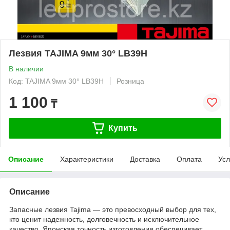
Лезвия TAJIMA 9мм 30° LB39H
В наличии
Код: TAJIMA 9мм 30° LB39H
Розница
1 100
₸
Купить
Описание
Характеристики
Доставка
Оплата
Усл
Описание
Запасные лезвия Tajima — это превосходный выбор для тех,
кто ценит надежность, долговечность и исключительное
качество. Японская точность изготовления обеспечивает