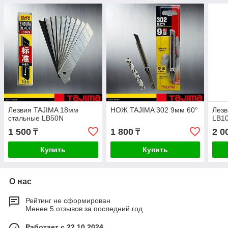
Лезвия TAJIMA 18мм
НОЖ TAJIMA 302 9мм 60°
Лезв
стальные LB50N
LB1
1 500
1 800
2 0
₸
₸
Купить
Купить
О нас
Рейтинг не сформирован
Менее 5 отзывов за последний год
Работает с 22.10.2024