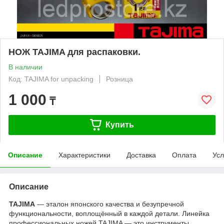
НОЖ TAJIMA для распаковки.
В наличии
Код: TAJIMA for unpacking
Розница
1 000
₸
Купить
Описание
Характеристики
Доставка
Оплата
Усл
Описание
TAJIMA
— эталон японского качества и безупречной
функциональности, воплощённый в каждой детали. Линейка
профессиональных ножей TAJIMA — это инструменты,