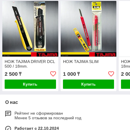
НОЖ TAJIMA DRIVER DCL
НОЖ TAJIMA SLIM
НОЖ 
500 / 18mm.
18m
2 500
1 000
2 0
₸
₸
Купить
Купить
О нас
Рейтинг не сформирован
Менее 5 отзывов за последний год
Работает с 22.10.2024