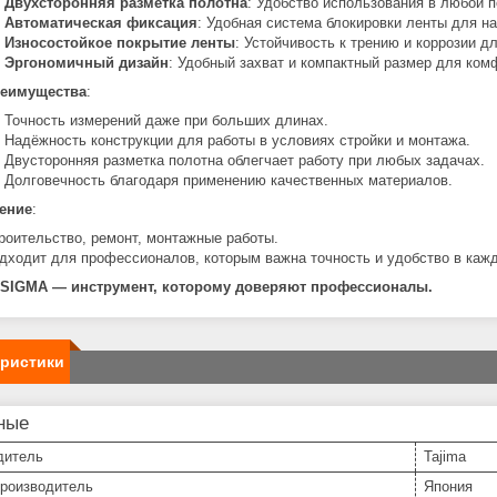
Двухсторонняя разметка полотна
: Удобство использования в любой 
Автоматическая фиксация
: Удобная система блокировки ленты для н
Износостойкое покрытие ленты
: Устойчивость к трению и коррозии д
Эргономичный дизайн
: Удобный захват и компактный размер для ком
еимущества
:
Точность измерений даже при больших длинах.
Надёжность конструкции для работы в условиях стройки и монтажа.
Двусторонняя разметка полотна облегчает работу при любых задачах.
Долговечность благодаря применению качественных материалов.
ение
:
роительство, ремонт, монтажные работы.
дходит для профессионалов, которым важна точность и удобство в каж
 SIGMA — инструмент, которому доверяют профессионалы.
еристики
ные
дитель
Tajima
производитель
Япония