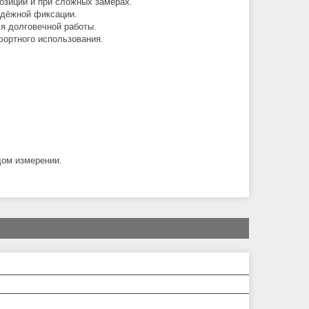
позиции и при сложных замерах.
адёжной фиксации.
ля долговечной работы.
фортного использования.
дом измерении.