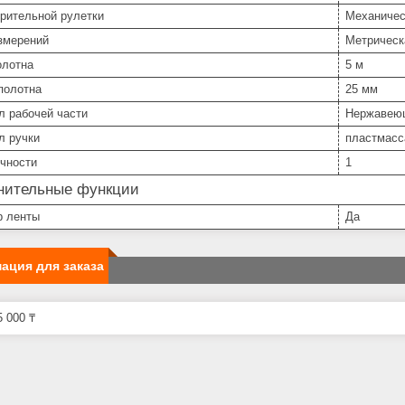
ерительной рулетки
Механичес
змерений
Метрическа
олотна
5 м
полотна
25 мм
л рабочей части
Нержавею
л ручки
пластмасс
очности
1
нительные функции
р ленты
Да
ация для заказа
 000 ₸