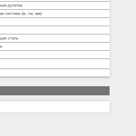
кая рулетка
я система (м, см, мм)
щая сталь
а