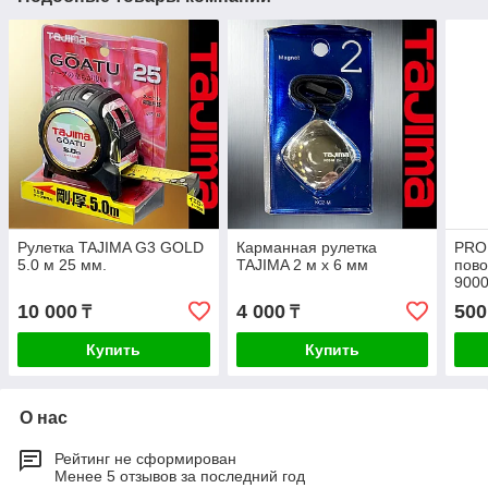
Рулетка TAJIMA G3 GOLD
Карманная рулетка
PRO.
5.0 м 25 мм.
TAJIMA 2 м x 6 мм
пово
9000
10 000
4 000
500
₸
₸
Купить
Купить
О нас
Рейтинг не сформирован
Менее 5 отзывов за последний год