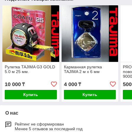
Рулетка TAJIMA G3 GOLD
Карманная рулетка
PRO.
5.0 м 25 мм.
TAJIMA 2 м x 6 мм
пово
9000
10 000
4 000
500
₸
₸
Купить
Купить
О нас
Рейтинг не сформирован
Менее 5 отзывов за последний год