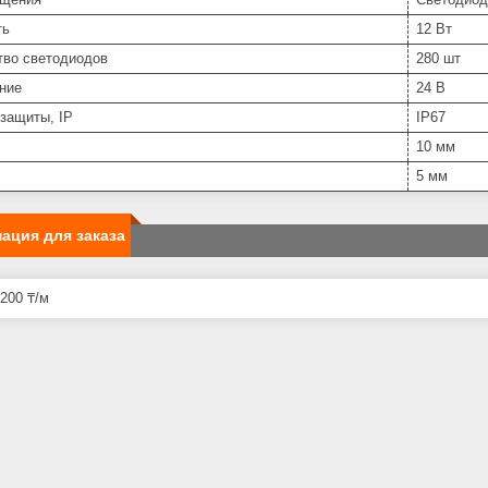
ть
12 Вт
тво светодиодов
280 шт
ние
24 В
защиты, IP
IP67
10 мм
5 мм
ация для заказа
200 ₸/м