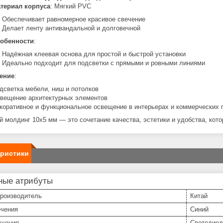
териал корпуса
: Мягкий PVC
Обеспечивает равномерное красивое свечение
Делает ленту антивандальной и долговечной
обенности
:
Надёжная клеевая основа для простой и быстрой установки
Идеально подходит для подсветки с прямыми и ровными линиями
ение
:
дсветка мебели, ниш и потолков
вещение архитектурных элементов
коративное и функциональное освещение в интерьерах и коммерческих
й молдинг 10x5 мм — это сочетание качества, эстетики и удобства, кот
еристики
ные атрибуты
производитель
Китай
ечения
Синий
ещения
Светодиод