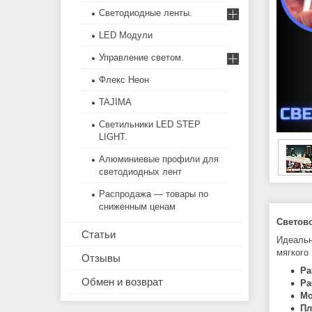
Светодиодные ленты.
LED Модули
Управление светом.
Флекс Неон
TAJIMA
Светильники LED STEP
LIGHT.
Алюминиевые профили для
светодиодных лент
Распродажа — товары по
сниженным ценам
Светов
Статьи
Идеальн
мягкого
Отзывы
Ра
Обмен и возврат
Ра
Мо
Пл