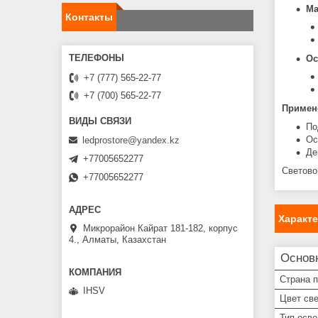
Ма
Контакты
Ос
+7 (777) 565-22-77
+7 (700) 565-22-77
Примен
По
Ос
ledprostore@yandex.kz
Де
+77005652277
Светово
+77005652277
Характ
Микрорайон Кайрат 181-182, корпус
4., Алматы, Казахстан
Основ
Страна 
IHSV
Цвет св
Тип осв