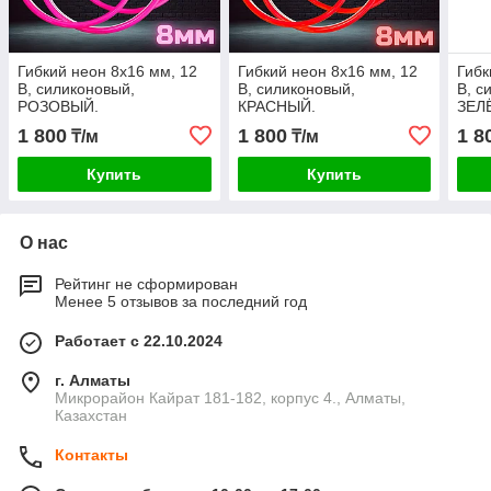
Гибкий неон 8x16 мм, 12
Гибкий неон 8x16 мм, 12
Гибк
В, силиконовый,
В, силиконовый,
В, с
РОЗОВЫЙ.
КРАСНЫЙ.
ЗЕЛ
1 800
1 800
1 8
₸/м
₸/м
Купить
Купить
О нас
Рейтинг не сформирован
Менее 5 отзывов за последний год
Работает с 22.10.2024
г. Алматы
Микрорайон Кайрат 181-182, корпус 4., Алматы,
Казахстан
Контакты