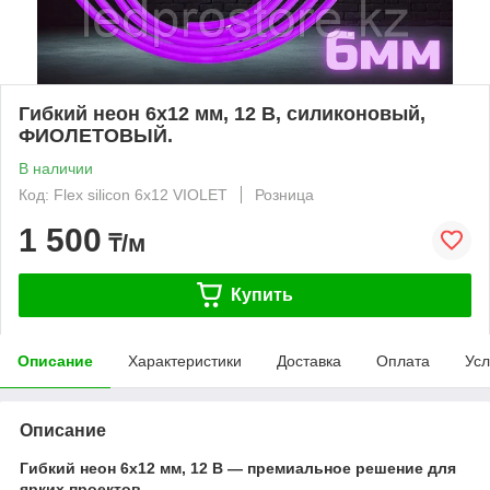
Гибкий неон 6x12 мм, 12 В, силиконовый,
ФИОЛЕТОВЫЙ.
В наличии
Код: Flex silicon 6x12 VIOLET
Розница
1 500
₸/м
Купить
Описание
Характеристики
Доставка
Оплата
Усл
Описание
Гибкий неон 6x12 мм, 12 В — премиальное решение для
ярких проектов