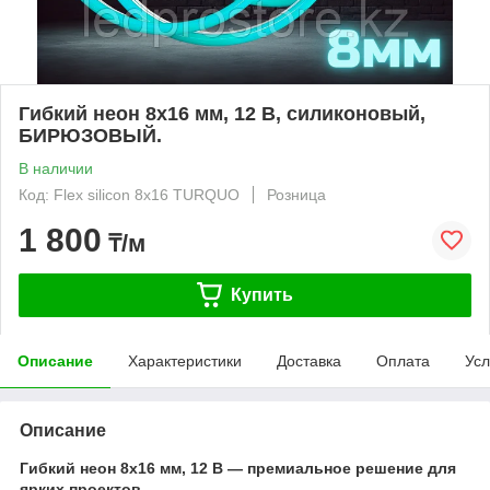
Гибкий неон 8x16 мм, 12 В, силиконовый,
БИРЮЗОВЫЙ.
В наличии
Код: Flex silicon 8x16 TURQUO
Розница
1 800
₸/м
Купить
Описание
Характеристики
Доставка
Оплата
Усл
Описание
Гибкий неон 8x16 мм, 12 В — премиальное решение для
ярких проектов