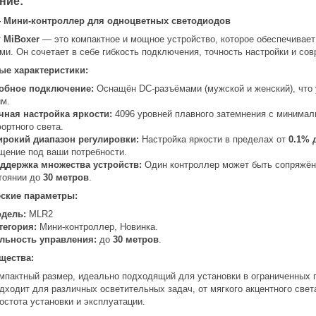
ние:
 Мини-контроллер для одноцветных светодиодов
т
MiBoxer
— это компактное и мощное устройство, которое обеспечивае
ми. Он сочетает в себе гибкость подключения, точность настройки и со
ые характеристики:
обное подключение:
Оснащён DC-разъёмами (мужской и женский), что 
им.
чная настройка яркости:
4096 уровней плавного затемнения с минимал
ортного света.
рокий диапазон регулировки:
Настройка яркости в пределах от
0.1% 
щение под ваши потребности.
ддержка множества устройств:
Один контроллер может быть сопряжё
тоянии до
30 метров
.
еские параметры:
дель:
MLR2
тегория:
Мини-контроллер, Новинка.
льность управления:
до
30 метров
.
щества:
мпактный размер, идеально подходящий для установки в ограниченных 
дходит для различных осветительных задач, от мягкого акцентного свет
остота установки и эксплуатации.