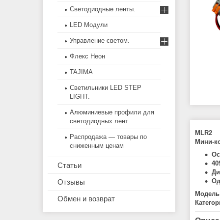
Светодиодные ленты.
LED Модули
Управление светом.
Флекс Неон
TAJIMA
Светильники LED STEP
LIGHT.
Алюминиевые профили для
светодиодных лент
MLR2
Распродажа — товары по
Мини-ко
сниженным ценам
Ос
40
Статьи
Ди
Од
Отзывы
Модель
Обмен и возврат
Категор