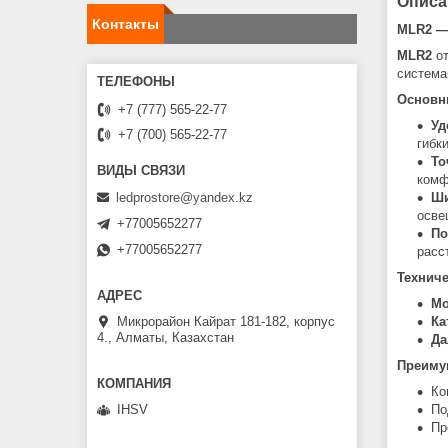
Описа
Контакты
MLR2 —
MLR2
о
система
Основн
+7 (777) 565-22-77
Уд
+7 (700) 565-22-77
гибк
То
комф
ledprostore@yandex.kz
Ши
осве
+77005652277
По
+77005652277
расс
Технич
Мо
Микрорайон Кайрат 181-182, корпус
Ка
4., Алматы, Казахстан
Да
Преиму
Ко
По
IHSV
Пр