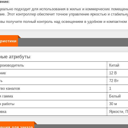
ение:
еально подходит для использования в жилых и коммерческих помещения
ие. Этот контроллер обеспечит точное управление яркостью и стабильн
вы получите полный контроль над освещением в удобном и компактном
еристики
ные атрибуты
производитель
Китай
ние
12 В
ть
72 Вт
тво каналов
1
я гамма
Белый
н работы
30 м
овка
Яркости, 
ация для заказа