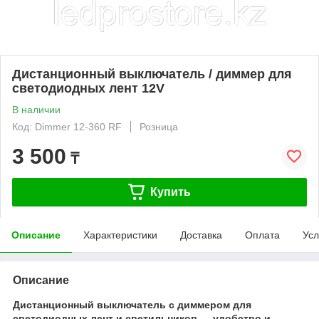
Дистанционный выключатель / диммер для
светодиодных лент 12V
В наличии
Код: Dimmer 12-360 RF
Розница
3 500
₸
Купить
Описание
Характеристики
Доставка
Оплата
Усл
Описание
Дистанционный выключатель с диммером для
светодиодных лент и светильников — удобство и