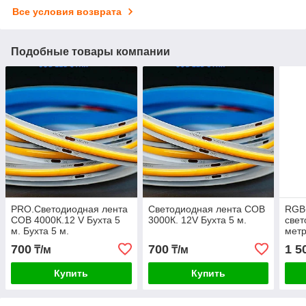
Все условия возврата
Подобные товары компании
PRO.Светодиодная лента
Светодиодная лента COB
RGB
COB 4000К.12 V Бухта 5
3000К. 12V Бухта 5 м.
свет
м. Бухта 5 м.
метр
м.
700
700
1 5
₸/м
₸/м
Купить
Купить