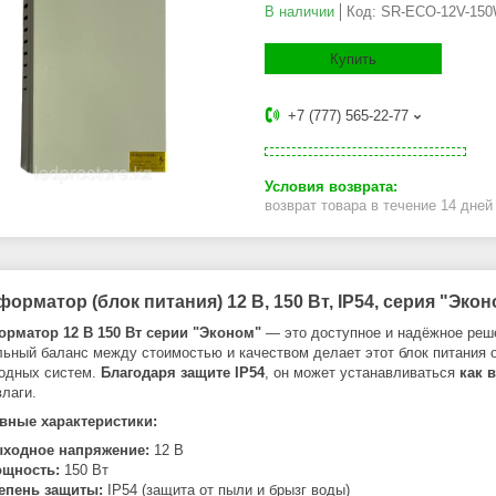
В наличии
Код:
SR-ECO-12V-15
Купить
+7 (777) 565-22-77
возврат товара в течение 14 дне
орматор (блок питания) 12 В, 150 Вт, IP54, серия "Эко
рматор 12 В 150 Вт серии "Эконом"
— это доступное и надёжное ре
ьный баланс между стоимостью и качеством делает этот блок питания 
одных систем.
Благодаря защите IP54
, он может устанавливаться
как 
влаги.
вные характеристики:
ходное напряжение:
12 В
щность:
150 Вт
епень защиты:
IP54 (защита от пыли и брызг воды)