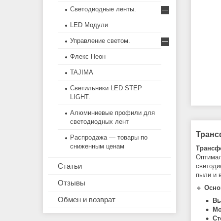
Светодиодные ленты.
LED Модули
Управление светом.
Флекс Неон
TAJIMA
Светильники LED STEP
LIGHT.
Алюминиевые профили для
светодиодных лент
Трансф
Распродажа — товары по
сниженным ценам
Трансфо
Оптимал
Статьи
светоди
пыли и 
Отзывы
🔹
Осно
Обмен и возврат
Вы
Мо
Ст