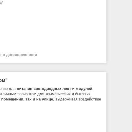
0W
й
по договоренности
ном"
шение для
питания светодиодных лент и модулей
.
отличным вариантом для коммерческих и бытовых
в помещении, так и на улице
, выдерживая воздействие