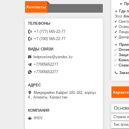
Пр
Контакты
🔹
Где 
Этот
бл
✔ Свето
✔ Освещ
+7 (777) 565-22-77
✔ Ландш
✔ Декор
+7 (700) 565-22-77
🔹
Преи
✅
Опти
✅
Защит
ledprostore@yandex.kz
✅
Комп
+77005652277
✅
Совм
+77005652277
📞
Зака
Характ
Микрорайон Кайрат 181-182, корпус
4., Алматы, Казахстан
Основ
Страна 
IHSV
Тип блок