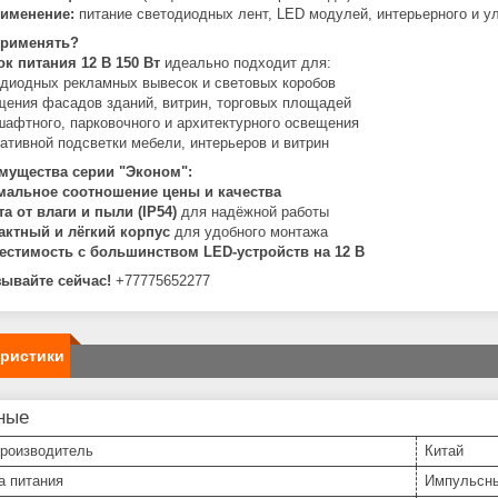
именение:
питание светодиодных лент, LED модулей, интерьерного и у
применять?
ок питания 12 В 150 Вт
идеально подходит для:
диодных рекламных вывесок и световых коробов
ения фасадов зданий, витрин, торговых площадей
афтного, парковочного и архитектурного освещения
ативной подсветки мебели, интерьеров и витрин
мущества серии "Эконом":
мальное соотношение цены и качества
а от влаги и пыли (IP54)
для надёжной работы
актный и лёгкий корпус
для удобного монтажа
естимость с большинством LED-устройств на 12 В
зывайте сейчас!
+77775652277
еристики
ные
производитель
Китай
а питания
Импульсн