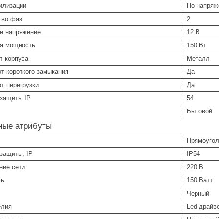
илизации
По напряж
тво фаз
2
е напряжение
12 В
я мощность
150 Вт
л корпуса
Металл
т короткого замыкания
Да
т перегрузки
Да
 защиты IP
54
Бытовой
ные атрибуты
Прямоугол
защиты, IP
IP54
ние сети
220 В
ть
150 Ватт
Черный
елия
Led драйв