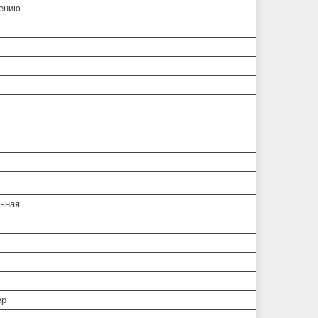
ению
ьная
ер