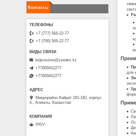
тёмн
Контакты
свет
Ра
п
+7 (777) 565-22-77
к
+7 (700) 565-22-77
в
Преим
ledprostore@yandex.kz
Пр
+77005652277
для 
+77005652277
Эн
эксп
Уд
фор
Микрорайон Кайрат 181-182, корпус
4., Алматы, Казахстан
Приме
Св
Ла
Ос
IHSV
Де
Ак