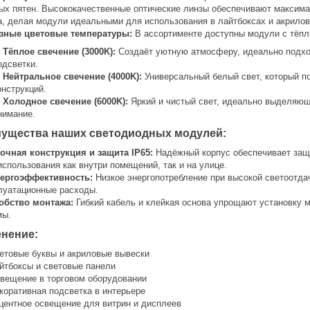
ых пятен. Высококачественные оптические линзы обеспечивают максим
а, делая модули идеальными для использования в лайтбоксах и акрилов
зные цветовые температуры:
В ассортименте доступны модули с тёпл
Тёплое свечение (3000K):
Создаёт уютную атмосферу, идеально подхо
одсветки.
Нейтральное свечение (4000K):
Универсальный белый свет, который п
онструкций.
Холодное свечение (6000K):
Яркий и чистый свет, идеально выделяю
нимание.
ущества наших светодиодных модулей:
очная конструкция и защита IP65:
Надёжный корпус обеспечивает защи
использования как внутри помещений, так и на улице.
ергоэффективность:
Низкое энергопотребление при высокой светоотда
луатационные расходы.
обство монтажа:
Гибкий кабель и клейкая основа упрощают установку 
мы.
нение:
етовые буквы и акриловые вывески
йтбоксы и световые панели
вещение в торговом оборудовании
коративная подсветка в интерьере
центное освещение для витрин и дисплеев