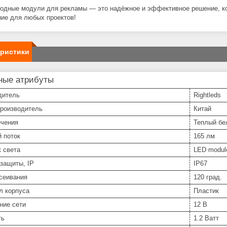
одные модули для рекламы — это надёжное и эффективное решение, ко
ие для любых проектов!
еристики
ные атрибуты
дитель
Rightleds
производитель
Китай
ечения
Теплый бе
 поток
165 лм
 света
LED modul
защиты, IP
IP67
сеивания
120 град.
л корпуса
Пластик
ние сети
12 В
ть
1.2 Ватт