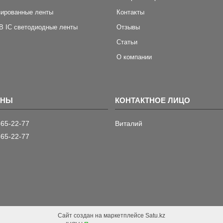
зированные ленты
Контакты
B IC светодиодные ленты
Отзывы
Статьи
О компании
565-22-77
Виталий
565-22-77
Сайт создан на маркетплейсе
Satu.kz