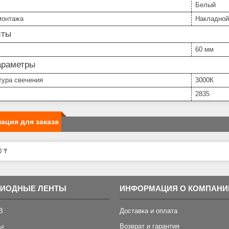
Белый
монтажа
Накладной
иты
60 мм
араметры
тура свечения
3000К
2835
ация для заказа
 ₸
ДИОДНЫЕ ЛЕНТЫ
ИНФОРМАЦИЯ О КОМПАНИ
B
Доставка и оплата
ы
Возврат и гарантия