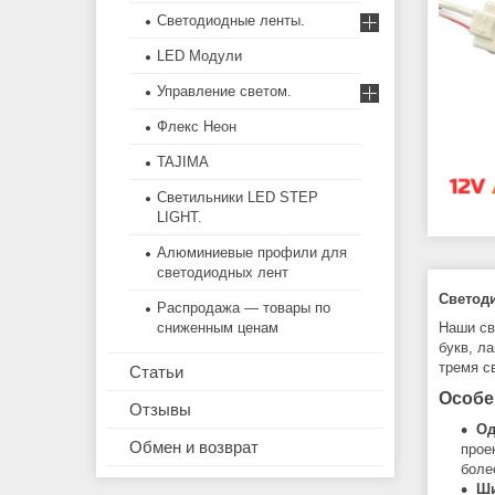
Светодиодные ленты.
LED Модули
Управление светом.
Флекс Неон
TAJIMA
Светильники LED STEP
LIGHT.
Алюминиевые профили для
светодиодных лент
Светод
Распродажа — товары по
Наши св
сниженным ценам
букв, л
тремя с
Статьи
Особе
Отзывы
Од
Обмен и возврат
прое
боле
Ши