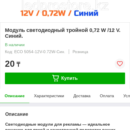
Модуль светодиодный тройной 0,72 W /12 V.
Синий.
В наличии
Код: ECO 5054-12V-0.72W-Син.
Розница
20
₸
Купить
Описание
Характеристики
Доставка
Оплата
Усл
Описание
Светодиодные модули для рекламы — идеальное
решение для яркой и качественной подсветки ваших