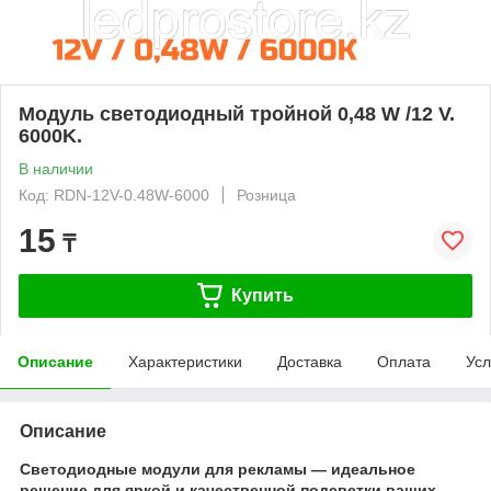
Модуль светодиодный тройной 0,48 W /12 V.
6000K.
В наличии
Код: RDN-12V-0.48W-6000
Розница
15
₸
Купить
Описание
Характеристики
Доставка
Оплата
Усл
Описание
Светодиодные модули для рекламы — идеальное
решение для яркой и качественной подсветки ваших