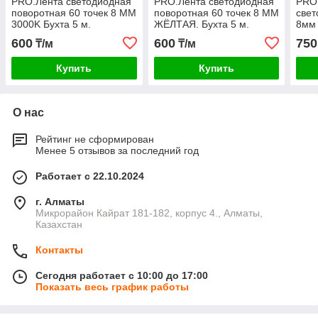
PRO.Лента светодиодная
PRO.Лента светодиодная
PRO
поворотная 60 точек 8 ММ
поворотная 60 точек 8 ММ
свет
3000K Бухта 5 м.
ЖЁЛТАЯ. Бухта 5 м.
8мм 
600
600
750
₸/м
₸/м
Купить
Купить
О нас
Рейтинг не сформирован
Менее 5 отзывов за последний год
Работает с 22.10.2024
г. Алматы
Микрорайон Кайрат 181-182, корпус 4., Алматы,
Казахстан
Контакты
Сегодня работает с 10:00 до 17:00
Показать весь график работы