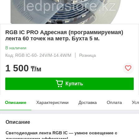
RGB IC PRO Адресная (программируемая)
лента 60 точек на метр. Бухта 5 м.
В наличии
Код: RGB IC-60- 24V/M-14.4W/M
Розница
1 500
₸/м
Купить
Описание
Характеристики
Доставка
Оплата
Усл
Описание
Светодиодная лента RGB IC — умное освещение с
динамическими эффектами!