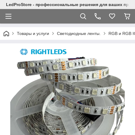
LedProStore - профессиональные решения для ваших прое
Товары и услуги
Светодиодные ленты.
RGB и RGB I