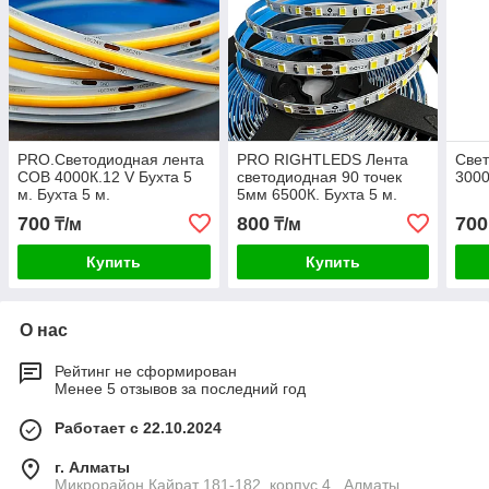
PRO.Светодиодная лента
PRO RIGHTLEDS Лента
Све
COB 4000К.12 V Бухта 5
светодиодная 90 точек
3000
м. Бухта 5 м.
5мм 6500К. Бухта 5 м.
700
800
700
₸/м
₸/м
Купить
Купить
О нас
Рейтинг не сформирован
Менее 5 отзывов за последний год
Работает с 22.10.2024
г. Алматы
Микрорайон Кайрат 181-182, корпус 4., Алматы,