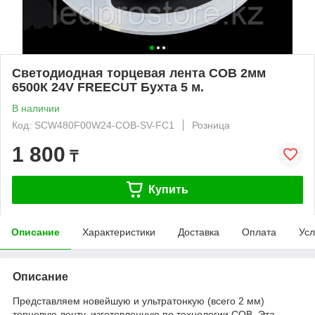
Светодиодная торцевая лента COB 2мм
6500К 24V FREECUT Бухта 5 м.
В наличии
Код: SCW480F00W24-COB-SV-FC1
Розница
1 800
₸
Купить
Описание
Характеристики
Доставка
Оплата
Усл
Описание
Представляем новейшую и ультратонкую (всего 2 мм)
торцевую ленту, изготовленную по технологии COB. Эта