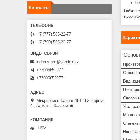
По
Контакты
Гибкая 
проекта
+7 (777) 565-22-77
Характ
+7 (700) 565-22-77
Основ
ledprostore@yandex.kz
Произво
+77005652277
Страна 
+77005652277
Вид изд
Цвет св
Способ 
Микрорайон Кайрат 181-182, корпус
4., Алматы, Казахстан
Угол рас
Мощнос
Степень 
IHSV
Напряже