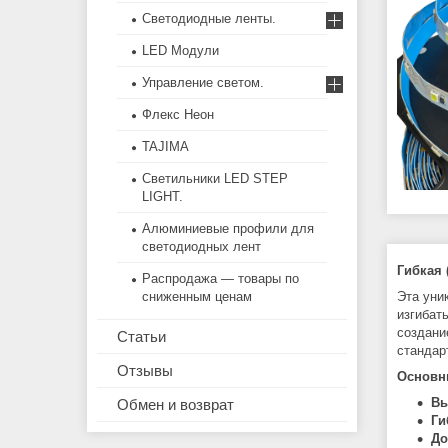
Светодиодные ленты.
LED Модули
Управление светом.
Флекс Неон
TAJIMA
Светильники LED STEP
LIGHT.
Алюминиевые профили для
светодиодных лент
Гибкая 
Распродажа — товары по
Эта уни
сниженным ценам
изгибат
создани
Статьи
стандар
Отзывы
Основн
Вы
Обмен и возврат
Ги
До