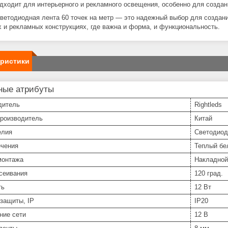
дходит для интерьерного и рекламного освещения, особенно для созда
светодиодная лента 60 точек на метр — это надежный выбор для создан
х и рекламных конструкциях, где важна и форма, и функциональность.
еристики
ные атрибуты
дитель
Rightleds
производитель
Китай
елия
Светодиод
ечения
Теплый бе
монтажа
Накладной
сеивания
120 град.
ть
12 Вт
защиты, IP
IP20
ние сети
12 В