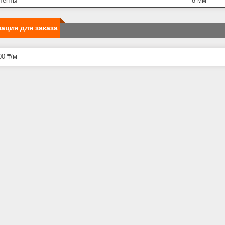
ленты
8 мм
ация для заказа
0 ₸/м