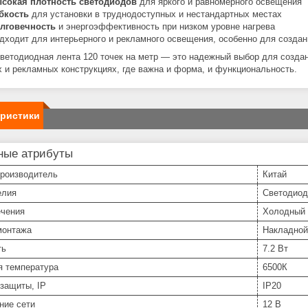
сокая плотность светодиодов
для яркого и равномерного освещения
бкость
для установки в труднодоступных и нестандартных местах
лговечность
и энергоэффективность при низком уровне нагрева
дходит для интерьерного и рекламного освещения, особенно для созда
светодиодная лента 120 точек на метр — это надежный выбор для созда
х и рекламных конструкциях, где важна и форма, и функциональность.
еристики
ные атрибуты
производитель
Китай
елия
Светодиод
ечения
Холодный
монтажа
Накладной
ть
7.2 Вт
я температура
6500К
защиты, IP
IP20
ние сети
12 В