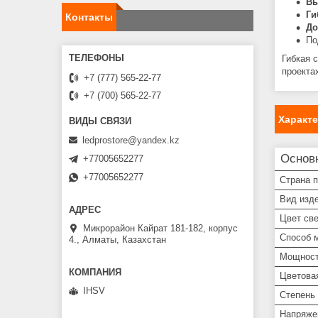
Вы
Ги
Контакты
До
По
Гибкая 
проекта
+7 (777) 565-22-77
+7 (700) 565-22-77
Характ
ledprostore@yandex.kz
Основ
+77005652277
+77005652277
Страна 
Вид изд
Цвет св
Микрорайон Кайрат 181-182, корпус
Способ 
4., Алматы, Казахстан
Мощнос
Цветова
IHSV
Степень 
Напряже