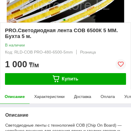
PRO.Светодиодная лента COB 6500К 5 ММ.
Бухта 5 м.
В наличии
Код: RLD-COB PRO-480-6500-5mm
Розница
1 000
₸/м
Купить
Описание
Характеристики
Доставка
Оплата
Усл
Описание
Светодиодные ленты с технологией COB (Chip On Board) —
новейшее решение для создания ярких и гладких световых