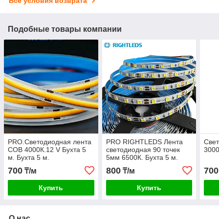
Все условия возврата
Подобные товары компании
PRO.Светодиодная лента
PRO RIGHTLEDS Лента
Све
COB 4000К.12 V Бухта 5
светодиодная 90 точек
3000
м. Бухта 5 м.
5мм 6500К. Бухта 5 м.
700
800
700
₸/м
₸/м
Купить
Купить
О нас