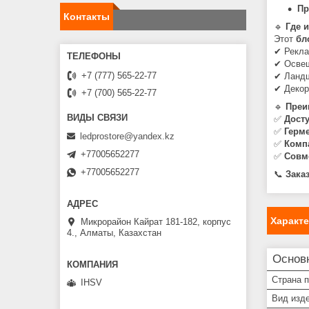
Пр
Контакты
🔹
Где 
Этот
бл
✔ Рекла
✔ Освещ
+7 (777) 565-22-77
✔ Ландш
✔ Декор
+7 (700) 565-22-77
🔹
Преи
✅
Дост
✅
Герме
ledprostore@yandex.kz
✅
Комп
+77005652277
✅
Совм
+77005652277
📞
Зака
Характ
Микрорайон Кайрат 181-182, корпус
4., Алматы, Казахстан
Основ
Страна 
IHSV
Вид изд