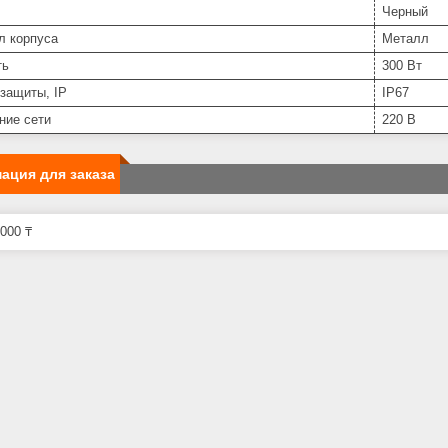
Черный
л корпуса
Металл
ть
300 Вт
защиты, IP
IP67
ние сети
220 В
ация для заказа
000 ₸