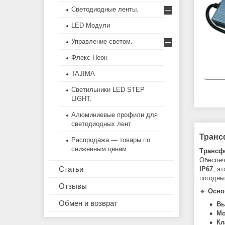
Светодиодные ленты.
LED Модули
Управление светом.
Флекс Неон
TAJIMA
Светильники LED STEP
LIGHT.
Алюминиевые профили для
светодиодных лент
Транс
Распродажа — товары по
сниженным ценам
Трансфо
Обеспе
Статьи
IP67
, э
погодны
Отзывы
🔹
Осно
Обмен и возврат
Вы
Мо
Кл