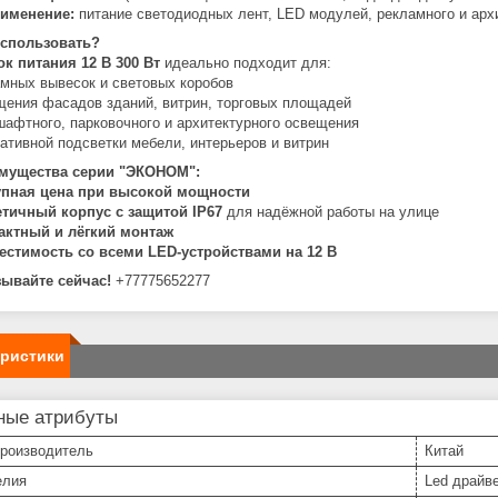
именение:
питание светодиодных лент, LED модулей, рекламного и арх
использовать?
ок питания 12 В 300 Вт
идеально подходит для:
мных вывесок и световых коробов
ения фасадов зданий, витрин, торговых площадей
афтного, парковочного и архитектурного освещения
ативной подсветки мебели, интерьеров и витрин
мущества серии "ЭКОНОМ":
упная цена при высокой мощности
тичный корпус с защитой IP67
для надёжной работы на улице
актный и лёгкий монтаж
естимость со всеми LED-устройствами на 12 В
зывайте сейчас!
+77775652277
еристики
ные атрибуты
производитель
Китай
елия
Led драйв