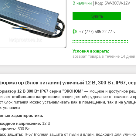
В наличии
Код:
SW-300W-12V
Купить
+7 (777) 565-22-77
возврат товара в течение 14 дне
форматор (блок питания) уличный 12 В, 300 Вт, IP67, с
рматор 12 В 300 Вт IP67 серии "ЭКОНОМ"
— мощное и доступное ре
чивает
стабильное напряжение
, защищает оборудование от скачков и 
тот блок питания можно устанавливать
как в помещении, так и на улице
х условиях.
вные характеристики:
ходное напряжение:
12 В
щность:
300 Вт
асс защиты:
IP67 (полная защита от пыли и влаги, подходит для улично